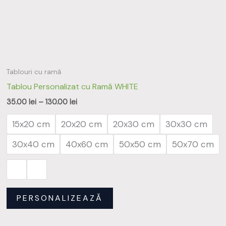
Opțiunile
pot
fi
alese
în
Tablouri cu ramă
pagina
Tablou Personalizat cu Ramă WHITE
produsului.
35.00
lei
–
130.00
lei
15x20 cm
20x20 cm
20x30 cm
30x30 cm
30x40 cm
40x60 cm
50x50 cm
50x70 cm
PERSONALIZEAZĂ