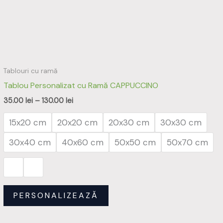
Opțiunile
pot
fi
alese
în
Tablouri cu ramă
pagina
Tablou Personalizat cu Ramă CAPPUCCINO
produsului.
35.00
lei
–
130.00
lei
15x20 cm
20x20 cm
20x30 cm
30x30 cm
30x40 cm
40x60 cm
50x50 cm
50x70 cm
PERSONALIZEAZĂ