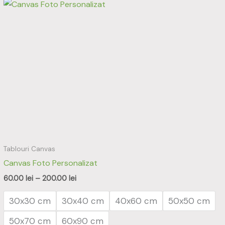
Interval
Acest
de
produs
prețuri:
60.00 lei
are
până
mai
la
200.00 lei
multe
variații.
Opțiunile
pot
fi
alese
în
Tablouri Canvas
pagina
Canvas Foto Personalizat
produsului.
60.00
lei
–
200.00
lei
30x30 cm
30x40 cm
40x60 cm
50x50 cm
50x70 cm
60x90 cm