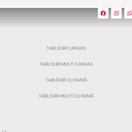
F
I
a
n
h
c
s
a
e
t
t
b
a
s
o
g
a
o
r
k
a
TABLOURI CANVAS
m
TABLOURI MULTI CANVAS
TABLOURI CU RAMĂ
TABLOURI MULTI CU RAMĂ