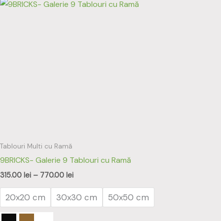
Interval
Acest
de
produs
prețuri:
315.00 lei
are
până
mai
la
770.00 lei
multe
variații.
Opțiunile
pot
fi
alese
în
Tablouri Multi cu Ramă
pagina
9BRICKS- Galerie 9 Tablouri cu Ramă
produsului.
315.00
lei
–
770.00
lei
20x20 cm
30x30 cm
50x50 cm