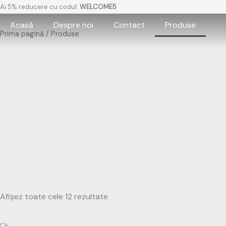
Skip
Ai 5% reducere cu codul:
WELCOME5
to
Acasă
Despre noi
Contact
Produse
content
Prima pagină
/ Produse
Afișez toate cele 12 rezultate