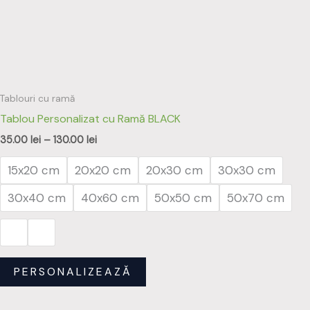
Opțiunile
pot
fi
alese
în
Tablouri cu ramă
pagina
Tablou Personalizat cu Ramă BLACK
produsului.
35.00
lei
–
130.00
lei
15x20 cm
20x20 cm
20x30 cm
30x30 cm
30x40 cm
40x60 cm
50x50 cm
50x70 cm
PERSONALIZEAZĂ